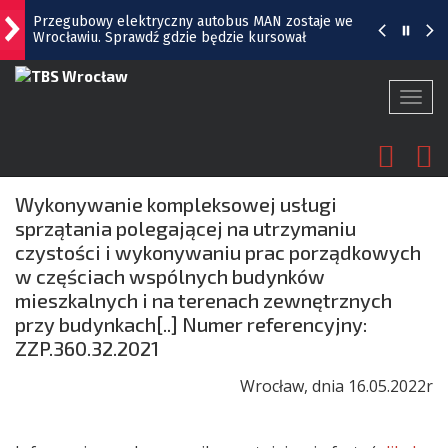
Wrocławiu. Sprawdź gdzie będzie kursował
Tysiące Wrocławian słuchało muzyki Chopina w
Parku Południowym. Padł prawdziwy rekord!
[GALERIA ZDJĘĆ]
Togg
Stadion na Brochowie z nowym zapleczem dla
navi
sportowców | ZDJĘCIA
Fac
L
Sparta wygrała na Stadionie Olimpijskim. Tak
cieszyli się kibice
Wykonywanie kompleksowej usługi
sprzątania polegającej na utrzymaniu
We Wrocławiu potrzebni pracownicy z
czystości i wykonywaniu prac porządkowych
kompetencjami
w częściach wspólnych budynków
mieszkalnych i na terenach zewnętrznych
przy budynkach[..] Numer referencyjny:
ZZP.360.32.2021
Wrocław, dnia 16.05.2022r