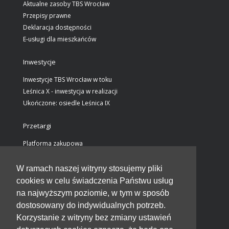
Aktualne zasoby TBS Wrocław
Przepisy prawne
Deklaracja dostępności
E-usługi dla mieszkańców
Inwestycje
Inwestycje TBS Wrocław w toku
Leśnica X - inwestycja w realizacji
Ukończone: osiedle Leśnica IX
Przetargi
Platforma zakupowa
Wstępne ogłoszenia informacyjne
Ogłoszenia przetargów / załączniki
W ramach naszej witryny stosujemy pliki
Wyjaśnienia do SWZ
cookies w celu świadczenia Państwu usług
Rozstrzygnięcia przetargów
na najwyższym poziomie, w tym w sposób
dostosowany do indywidualnych potrzeb.
Kontakt
Korzystanie z witryny bez zmiany ustawień