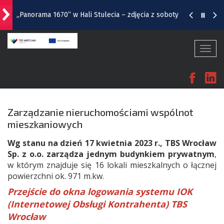
„Panorama 1670” w Hali Stulecia – zdjęcia z soboty
Raport inwestycyjny z Wrocławia [1-7.08]
Togg
navi
Pyszne sery, wspaniałe wędliny, wyborne słodkości.
Fac
L
W Rynku trwa Wrocławska Feta
Wrocławska Potańcówka w sobotę, 8 sierpnia
Zarządzanie nieruchomościami wspólnot
mieszkaniowych
Remont torów na Stawowej i Peronowej. Od 8
sierpnia zmiany dla kierowców i pasażerów MPK
Wg stanu na dzień 17 kwietnia 2023 r., TBS Wrocław
Sp. z o.o. zarządza
jednym budynkiem prywatnym
,
w którym znajduje się 16 lokali mieszkalnych o łącznej
powierzchni ok. 971 m.kw.
Przejście do okna logowania systemu IOK
(Internetowej Obsługi Kontrahenta) TBS
Wrocław