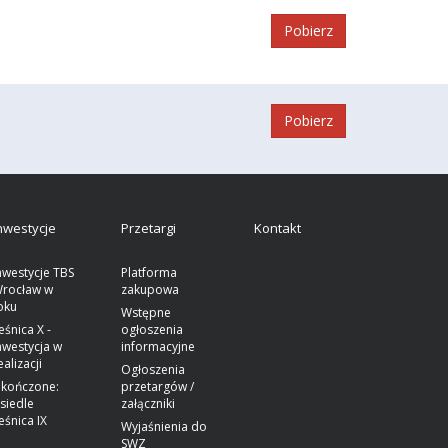
Pobierz
Pobierz
nwestycje
Przetargi
Kontakt
nwestycje TBS
Platforma
rocław w
zakupowa
oku
Wstępne
eśnica X -
ogłoszenia
nwestycja w
informacyjne
ealizacji
Ogłoszenia
kończone:
przetargów /
siedle
załączniki
eśnica IX
Wyjaśnienia do
SWZ