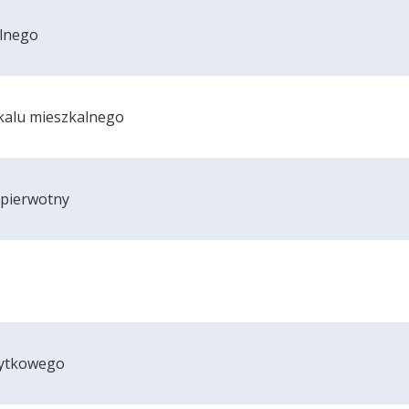
lnego
kalu mieszkalnego
 pierwotny
żytkowego