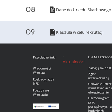
08
Dane do Urzędu Skarbowego
09
Klauzula w celu rekrutacji
Dla Mieszkańc
Przydatne linki
Aktualności
Zaloguj się do I
Wiadomości
Wrocław
Zgłoś
usterkę/awarię
Rozkłady jazdy
MPK
Usuwanie ustere
w mieszkaniach i
Pogoda we
ubezpieczenie
Wrocławiu
Harmonogram
prac
porządkowych 
budynkach