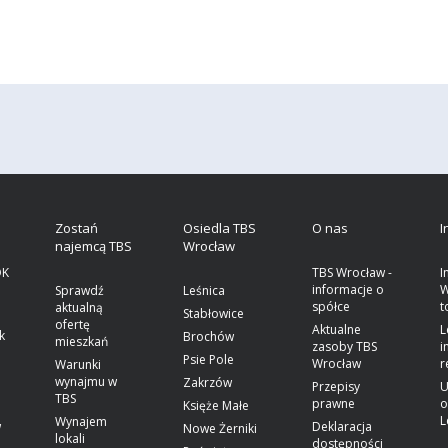
a
Zostań
Osiedla TBS
O nas
I
najemcą TBS
Wrocław
OK
TBS Wrocław -
I
informacje o
W
Sprawdź
Leśnica
spółce
t
aktualną
Stabłowice
ofertę
Aktualne
L
k
Brochów
mieszkań
zasoby TBS
i
Psie Pole
Wrocław
r
Warunki
wynajmu w
Zakrzów
Przepisy
U
TBS
prawne
o
Księże Małe
L
Wynajem
w
Deklaracja
Nowe Żerniki
lokali
dostępności