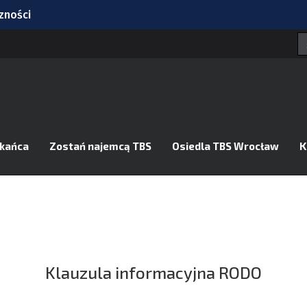
zności
e!
 8 sierpnia zmiany dla kierowców i pasażerów MPK
na odsłona Dolnośląskich Koncertów Letnich [SZCZEGÓŁY]
j i Mościckiego. Od 8 sierpnia ruch wahadłowy [ZDJĘCIA]
zkańca
Zostań najemcą TBS
Osiedla TBS Wrocław
K
Klauzula informacyjna RODO