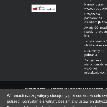
Harmonogram
wywozu odpad
Urządzenia
paczkowe na
osiedlach [MAPA
Awarie CO, prąd
i wody - przydat
linki
Tablica ogłosze
dla Mieszkańcó
Dokumenty do
pobrania
Zarządzanie
nieruchomościa
wspólnot
mieszkaniowych
Towarzystwo Budownictwa Społecznego Wrocław Spółk
Wrocław. Adres do e-Doręczeń:
AE:PL-91564-13110
W ramach naszej witryny stosujemy pliki cookies w celu 
NIP: 895-16-33-275 REGON: 931934621 Kapitał zakład
Wpisana w rejestrze Sądu Rejonowego dla Wrocławia 
potrzeb. Korzystanie z witryny bez zmiany ustawień dot
VI Wydział Gospodarczy Krajowego Rejestru Sądowe