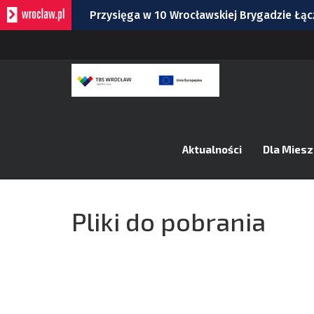
Przysięga w 10 Wrocławskiej Brygadzie Łąc
Trochę inne pamiątki z Wrocławia. Zobaczci
Remont torów na Stawowej i Peronowej. Od
Bezpłatny koncert TeDe w Hucie! To kolej
Zmiany na skrzyżowaniu Gazowej, Karwińskie
Aktualności
Dla Mies
Pliki do pobrania