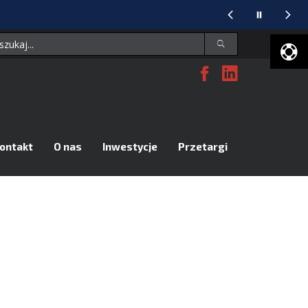
Facebook
Linked
U
D
ontakt
O nas
Inwestycje
Przetargi