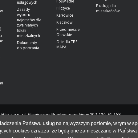
Poświętne
usługowych
E-usługi dla
Pilczyce
Zasady
ów
mieszkańców
wyboru
Karłowice
najemców dla
Kleczków
zwalnianych
]
Przedmieście
lokali
Oławskie
u
mieszkalnych
ne
Osiedla TBS -
Dokumenty
MAPA
do pobrania
ń
w
mi
a z o.o., ul. Stanisława Przybyszewskiego 102-104, 51-148
-UWDFD-22
świadczenia Państwu usług na najwyższym poziomie, w tym w 
owy:
309 978 888,00 zł
Liczba udziałów: 339
- Fabrycznej we Wrocławiu,
yczących cookies oznacza, że będą one zamieszczane w Państw
go
KRS: 0000117724