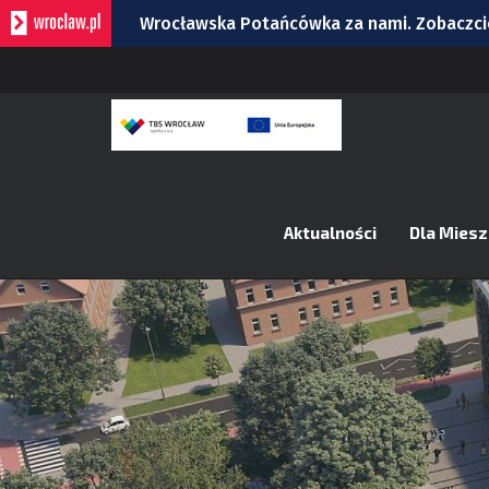
Wrocławska Potańcówka za nami. Zobaczcie
„Lato na Dolnym Śląsku” trwa na Wyspie Pi
Super Mecz Manchester United vs. AC Mila
Zaćmienie Słońca – 12 sierpnia. O której go
Raport inwestycyjny z Wrocławia [1-7.08]
Aktualności
Dla Mies