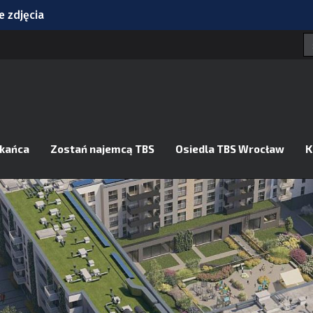
 zdjęcia
asek
n we Wrocławiu
dzinie?
zkańca
Zostań najemcą TBS
Osiedla TBS Wrocław
K