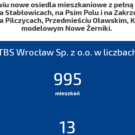
u nowe osiedla mieszkaniowe z pełną 
na Stabłowicach, na Psim Polu i na Zakr
a Pilczycach, Przedmieściu Oławskim, K
modelowym Nowe Żerniki.
TBS Wrocław Sp. z o.o. w liczbac
2568
mieszkań
33