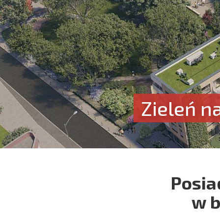
Zieleń n
Posia
w 