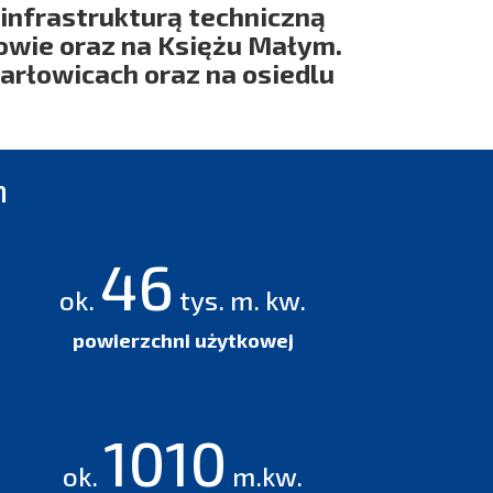
infrastrukturą techniczną
zowie oraz na Księżu Małym.
arłowicach oraz na osiedlu
h
121
ok.
tys. m. kw.
powierzchni użytkowej
2607
ok.
m.kw.