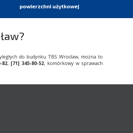
powierzchni użytkowej
cław?
rzyległych do budynku TBS Wrocław, można to
0-82
,
[71] 345-80-52
, komórkowy w sprawach