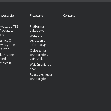
nwestycje
Przetargi
Kontakt
nwestycje TBS
Platforma
rocław w
zakupowa
oku
Wstępne
eśnica X -
ogłoszenia
nwestycja w
informacyjne
ealizacji
Ogłoszenia
kończone:
przetargów /
siedle
załączniki
eśnica IX
Wyjaśnienia do
SWZ
Rozstrzygnięcia
przetargów