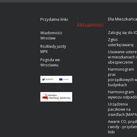
Dla Mieszkańc
Przydatne linki
Aktualności
Zaloguj się do I
Wiadomości
Wrocław
Zgłoś
usterkę/awarię
Rozkłady jazdy
MPK
Usuwanie ustere
w mieszkaniach i
Pogoda we
ubezpieczenie
Wrocławiu
Harmonogram
prac
porządkowych 
budynkach
Harmonogram
wywozu odpad
Urządzenia
paczkowe na
osiedlach [MAPA
Awarie CO, prąd
i wody - przydat
linki