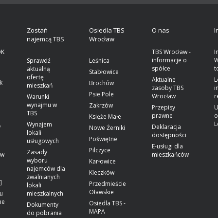
a
Zostań
Osiedla TBS
O nas
I
najemcą TBS
Wrocław
OK
TBS Wrocław -
I
informacje o
W
Sprawdź
Leśnica
spółce
t
aktualną
Stabłowice
ofertę
Aktualne
L
k
Brochów
mieszkań
zasoby TBS
i
Psie Pole
Wrocław
r
Warunki
wynajmu w
Zakrzów
Przepisy
U
TBS
prawne
o
Księże Małe
L
Wynajem
w
Deklaracja
Nowe Żerniki
lokali
dostępności
Poświętne
usługowych
E-usługi dla
Pilczyce
Zasady
ów
mieszkańców
wyboru
Karłowice
najemców dla
Kleczków
zwalnianych
]
Przedmieście
lokali
Oławskie
u
mieszkalnych
ne
Osiedla TBS -
Dokumenty
MAPA
do pobrania