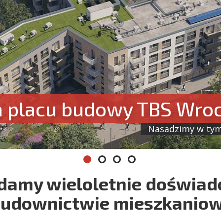
a placu budowy TBS Wro
Nasadzimy w tym 
damy wieloletnie doświad
budownictwie mieszkanio