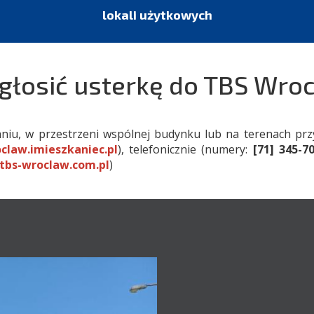
lokali użytkowych
zgłosić usterkę do TBS Wro
kaniu, w przestrzeni wspólnej budynku lub na terenach p
claw.imieszkaniec.pl
), telefonicznie (numery:
[71] 345-7
tbs-wroclaw.com.pl
)