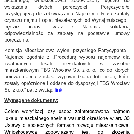
aktualnego, wnioskodawca zobowiązany będzie do
wskazania dwóch poręczycieli. Poręczyciel/e
przystępuje/ją do zobowiązania Najemcy z tytułu zapłaty
czynszu najmu i opłat niezależnych od Wynajmującego i
będzie ponosić wraz z Najemcą solidarną
odpowiedzialność za zapłatę na podstawie umowy
poręczenia.
Komisja Mieszkaniowa wyłoni przyszłego Partycypanta i
Najemcę zgodnie
z „Procedurą wyboru najemców dla
zwalnianych lokali mieszkalnych w zasobie
mieszkaniowym TBS Wrocław Sp. z o. o., co do których
umowa najmu została wypowiedziana lub lokali, które
zostały opróżnione i oddane do dyspozycji TBS Wrocław
Sp. z o.o.” patrz
wyciąg
link
.
Wymagane dokumenty:
Celem weryfikacji czy osoba zainteresowana najmem
lokalu mieszkalnego spełnia warunki określone w art. 30
Ustawy o społecznych formach rozwoju mieszkalnictwa,
Wnioskodawca zobowiązany jest do złożenia