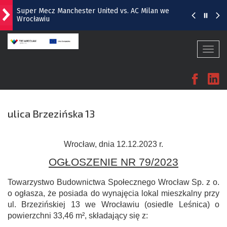
Super Mecz Manchester United vs. AC Milan we
Wrocławiu
Zaćmienie Słońca – 12 sierpnia. O której godzinie?
Togg
navi
Fac
L
„Panorama 1670” w Hali Stulecia – zdjęcia z soboty
Raport inwestycyjny z Wrocławia [1-7.08]
ulica Brzezińska 13
Pyszne sery, wspaniałe wędliny, wyborne słodkości.
W Rynku trwa Wrocławska Feta
Wrocław, dnia 12.12.2023 r.
OGŁOSZENIE NR 79/2023
Towarzystwo Budownictwa Społecznego Wrocław Sp. z o.
o ogłasza, że posiada do wynajęcia lokal mieszkalny przy
ul. Brzezińskiej 13 we Wrocławiu (osiedle Leśnica) o
powierzchni 33,46 m², składający się z: