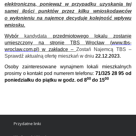
elektroniczną, ponieważ w przypadku uzyskania tej
samej ilości punktów przez kilku wnioskodawców
o wyłonieniu na najemcę decyduje kolejność wpływu
wniosku.
Wybór
kandydata
przedmiotowego lokalu zostanie
umieszczony na stronie TBS Wrocław (
www.tbs-
wroclaw.com.pl
) w zakładce –
Zostań Najemcą TBS –
Sprawdź aktualną ofertę mieszkań w dniu
22.12.2023.
Osoby zainteresowane wynajmem lokali mieszkalnych
prosimy o kontakt pod numerem telefonu:
71/325 28 95 od
00
00
poniedziałku do piątku w godz. od 8
do 15
Przydatne linki