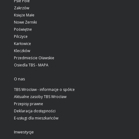
Psie Pole
Zakrzów
Księże Małe
Nowe Żerniki
Poświętne
Pilczyce
Karłowice
Kleczków
Przedmieście Oławskie
Osiedla TBS - MAPA
O nas
TBS Wrocław - informacje o spółce
Aktualne zasoby TBS Wrocław
Przepisy prawne
Deklaracja dostępności
E-usługi dla mieszkańców
Inwestycje