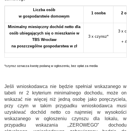
Liczba osób
1 osoba
2 os
w gospodarstwie domowym
Minimalny miesięczny dochód netto dla
3 x czy
osób ubiegających się o mieszkanie w
3 x czynsz*
TBS Wrocław
+ 400
na poszczególne gospodarstwa w zł
*czynsz oznacza kwotę podaną w ogłoszeniu, bez opłat za media
Jeśli wnioskodawca nie będzie spełniał wskazanego w
tabeli nr 2 kryterium minimalnego dochodu, może on
wskazać nie więcej niż jedną osobę jako poręczyciela,
przy czym w takim przypadku wnioskodawca musi
uzyskiwać dochód netto co najmniej w wysokości
wskazanego w ogłoszeniu czynszu dla lokalu, w
przypadku wskazania ,,ZEROWEGO” dochodu