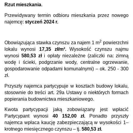
Rzut mieszkania
.
Przewidywany termin odbioru mieszkania przez nowego
najemcę:
styczeń 2024 r.
2
Obowiązująca stawka czynszu za najem 1 m
powierzchni
lokalu wynosi
17,35
zł/m².
Wysokość czynszu najmu
wynosi
580,53
zł
i opłaty niezależne (zaliczki na: zimną
wodę i ścieki, podgrzanie wody, centralne ogrzewanie,
gospodarowanie odpadami komunalnymi) – ok.
250 - 300
zł.
Przyszły najemca partycypuje w kosztach budowy lokalu,
stosownie do treści art. 29a Ustawy o niektórych formach
popierania budownictwa mieszkaniowego.
Kwota partycypacji jaką zobowiązany jest wpłacić
Partycypant wynosi
40 152,00 zł.
Ponadto przyszły
najemca wpłaca kaucję zabezpieczającą w wysokości 1–
krotnego miesięcznego czynszu – tj.
580,53
zł.