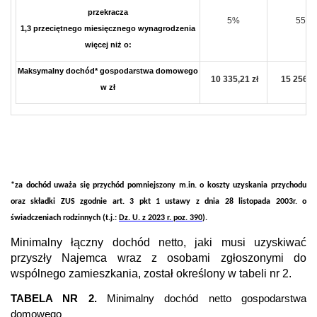
przekracza
5%
55%
1,3 przeciętnego miesięcznego wynagrodzenia
więcej niż o:
Maksymalny dochód* gospodarstwa domowego
10 335,21 zł
15 256,74
w zł
*za dochód uważa się przychód pomniejszony m.in. o koszty uzyskania przychodu
oraz składki ZUS zgodnie art. 3 pkt 1 ustawy z dnia 28 listopada 2003r. o
świadczeniach rodzinnych (t.j.:
Dz. U. z 2023 r. poz. 390
).
Minimalny łączny dochód netto, jaki musi uzyskiwać
przyszły Najemca wraz z osobami zgłoszonymi do
wspólnego zamieszkania, został określony w tabeli nr 2.
TABELA NR 2.
Minimalny dochód netto gospodarstwa
domowego