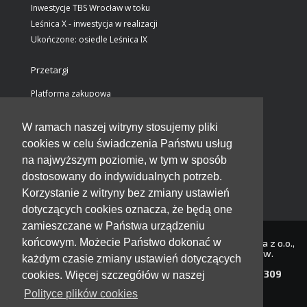
Inwestycje TBS Wrocław w toku
Leśnica X - inwestycja w realizacji
Ukończone: osiedle Leśnica IX
Przetargi
Platforma zakupowa
Wstępne ogłoszenia informacyjne
Ogłoszenia przetargów / załączniki
W ramach naszej witryny stosujemy pliki
Wyjaśnienia do SWZ
cookies w celu świadczenia Państwu usług
Rozstrzygnięcia przetargów
na najwyższym poziomie, w tym w sposób
dostosowany do indywidualnych potrzeb.
Kontakt
Korzystanie z witryny bez zmiany ustawień
dotyczących cookies oznacza, że będą one
zamieszczane w Państwa urządzeniu
końcowym. Możecie Państwo dokonać w
Towarzystwo Budownictwa Społecznego Wrocław Spółka z o.o.,
ul. Stanisława Przybyszewskiego 102-104, 51-148 Wrocław.
każdym czasie zmiany ustawień dotyczących
Adres do e-Doręczeń:
AE:PL-91564-13110-UWDFD-22
NIP: 895-16-33-275 REGON: 931934621 Kapitał zakładowy:
309
cookies. Więcej szczegółów w naszej
978 888,00 zł
Liczba udziałów: 339
Polityce plików cookies
Wpisana w rejestrze Sądu Rejonowego dla Wrocławia -
Fabrycznej we Wrocławiu,