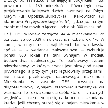
Brzozy, po sąsiedzku z istniejącym budynkiem TBS)
powstanie ok. 150 mieszkań. Równolegle trwa
projektowanie kolejnych dwóch inwestycji: na Księżu
Małym (ul. Opolska/Głubczycka) i Karłowicach (ul.
Stanisława Przybyszewskiego 86-94), gdzie już na tym
etapie można mówić o łącznej liczbie ok. 300 mieszkań.
Dziś TBS Wrocław zarządza 4434 mieszkaniami, co
oznacza, że do 2028 r. zwiększy ich liczbę o ok. 1/6. W
sumie, w ciągu trzech najbliższych lat, wrocławska
spółka — w wariancie maksymalnym — wybuduje
ponad 860 lokali na tani wynajem w modelu
budownictwa społecznego. To państwowy system
mieszkaniowy, w którym czynsz jest niższy od najmu
prywatnego, a przy tym jest regulowany przepisami i
nie może przekroczyć ustawowego maksimum.
Mieszkania w zasobie TBS powstają na
długoterminowy wynajem, stanowiąc alternatywę dla
własności. To rozwiązanie dla osób, które — z różnych
względów — nie decydują się na kupno mieszkania na
kredyt. Jeśli chcemy starać się o najem mieszkania w