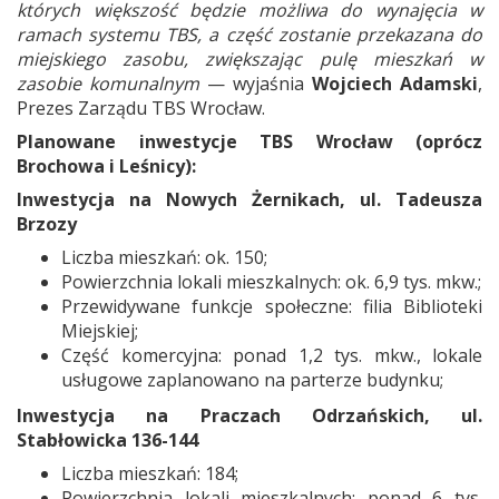
których większość będzie możliwa do wynajęcia w
ramach systemu TBS, a część zostanie przekazana do
miejskiego zasobu, zwiększając pulę mieszkań w
zasobie komunalnym
— wyjaśnia
Wojciech Adamski
,
Prezes Zarządu TBS Wrocław.
Planowane inwestycje TBS Wrocław (oprócz
Brochowa i Leśnicy):
Inwestycja na Nowych Żernikach, ul. Tadeusza
Brzozy
Liczba mieszkań: ok. 150;
Powierzchnia lokali mieszkalnych: ok. 6,9 tys. mkw.;
Przewidywane funkcje społeczne: filia Biblioteki
Miejskiej;
Część komercyjna: ponad 1,2 tys. mkw., lokale
usługowe zaplanowano na parterze budynku;
Inwestycja na Praczach Odrzańskich, ul.
Stabłowicka 136-144
Liczba mieszkań: 184;
Powierzchnia lokali mieszkalnych: ponad 6 tys.