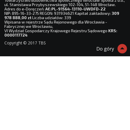
Towarzystwo Budownictwa Społecznego Wrocław Spółka z o.o.,
ul. Stanisława Przybyszewskiego 102-104, 51-148 Wrocław.
Adres do e-Doręczeń:
AE:PL-91564-13110-UWDFD-22
NIP: 895-16-33-275 REGON: 931934621 Kapitał zakładowy:
309
978 888,00 zł
Liczba udziałów: 339
Wpisana w rejestrze Sądu Rejonowego dla Wrocławia -
Fabrycznej we Wrocławiu,
VI Wydział Gospodarczy Krajowego Rejestru Sądowego
KRS:
0000117724
Copyright © 2017 TBS
Do góry