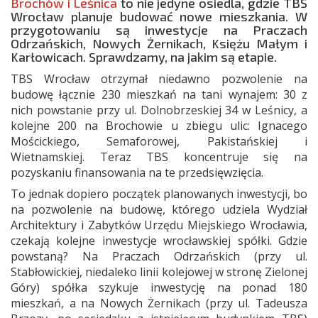
Brochów i Leśnica
to nie jedyne osiedla, gdzie TBS
Wrocław planuje budować nowe mieszkania. W
przygotowaniu są inwestycje na Praczach
Odrzańskich, Nowych Żernikach, Księżu Małym i
Karłowicach. Sprawdzamy, na jakim są etapie.
TBS Wrocław otrzymał niedawno pozwolenie na
budowę łącznie 230 mieszkań na tani wynajem: 30 z
nich powstanie przy ul. Dolnobrzeskiej 34 w Leśnicy, a
kolejne 200 na Brochowie u zbiegu ulic: Ignacego
Mościckiego, Semaforowej, Pakistańskiej i
Wietnamskiej. Teraz TBS koncentruje się na
pozyskaniu finansowania na te przedsięwzięcia.
To jednak dopiero początek planowanych inwestycji, bo
na pozwolenie na budowę, którego udziela Wydział
Architektury i Zabytków Urzędu Miejskiego Wrocławia,
czekają kolejne inwestycje wrocławskiej spółki. Gdzie
powstaną? Na Praczach Odrzańskich (przy ul.
Stabłowickiej, niedaleko linii kolejowej w stronę Zielonej
Góry) spółka szykuje inwestycję na ponad 180
mieszkań, a na Nowych Żernikach (przy ul. Tadeusza