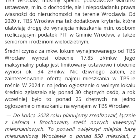
TBS Wrocław, musimy spełnić podstawowe warunki
ustawowe, m.in. o dochodzie, ale i nieposiadaniu prawa
własności do nieruchomości na terenie Wrocławia. Od
2020 r. TBS Wrocław ma też dodatkowe kryteria, które
ułatwiają drogę do wynajęcia mieszkania m.in. osobom
rozliczającym podatek PIT w Gminie Wrocław, a także
seniorom i rodzinom wielodzietnym.
Średni czynsz za mkw. lokum wynajmowanego od TBS
Wrocław wynosi obecnie 17,85 zł/mkw. Jego
maksymalny pułap jest limitowany ustawowo i obecnie
wynosi ok. 34 zł/mkw. Nic dziwnego zatem, że
zainteresowanie ofertą najmu mieszkania w TBS-ie
rośnie. W 2024 r. na jedno ogłoszenie o wolnym lokalu
średnio zgłaszało się ponad 30 chętnych osób, a rok
wcześniej było to ponad 25 chętnych na jedno
ogłoszenie o mieszkaniu na wynajem w TBS Wrocław.
—
Do końca 2028 roku planujemy zrealizować, łącznie
z Leśnicą i Brochowem, sześć nowych inwestycji
mieszkaniowych. To pozwoli zwiększyć miejską bazę
mieszkaniową Wrocławia o ponad 850 mieszkań, z