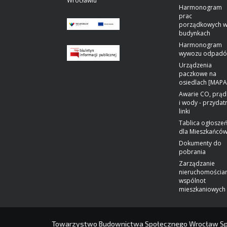
Wrocławiu
Harmonogram
prac
porządkowych 
budynkach
Harmonogram
wywozu odpad
Urządzenia
paczkowe na
osiedlach [MAPA
Awarie CO, prąd
i wody - przydat
linki
Tablica ogłosze
dla Mieszkańcó
Dokumenty do
pobrania
Zarządzanie
nieruchomościa
wspólnot
mieszkaniowych
Towarzystwo Budownictwa Społecznego Wrocław Spółk