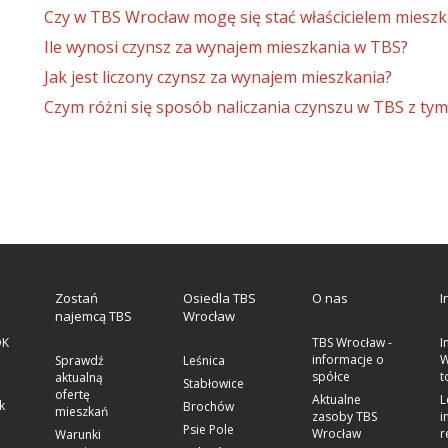
Czy w TBS Wrocław mogę się stać właścicielem mieszk
Ile wynosi czynsz za wynajem mieszkania w TBS?
Jak jest liczony czynsz za wynajem mieszkania?
Czym różni się sposób naliczania czynszu w TBS z tym
a
Zostań
Osiedla TBS
O nas
I
najemcą TBS
Wrocław
OK
TBS Wrocław -
I
informacje o
W
Sprawdź
Leśnica
spółce
t
aktualną
Stabłowice
ofertę
Aktualne
L
k
Brochów
mieszkań
zasoby TBS
i
Psie Pole
Wrocław
r
Warunki