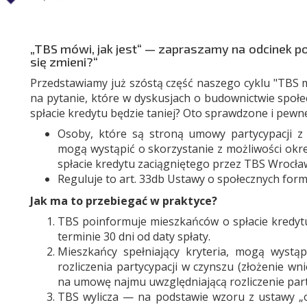
„TBS mówi, jak jest“ — zapraszamy na odcinek po
się zmieni?“
Przedstawiamy już szóstą część naszego cyklu "TBS m
na pytanie, które w dyskusjach o budownictwie społe
spłacie kredytu będzie taniej? Oto sprawdzone i pewn
Osoby, które są stroną umowy partycypacji z 
mogą wystąpić o skorzystanie z możliwości okre
spłacie kredytu zaciągniętego przez TBS Wrocła
Reguluje to art. 33db Ustawy o społecznych for
Jak ma to przebiegać w praktyce?
TBS poinformuje mieszkańców o spłacie kredytu
terminie 30 dni od daty spłaty.
Mieszkańcy spełniający kryteria, mogą wystą
rozliczenia partycypacji w czynszu (złożenie 
na umowę najmu uwzględniającą rozliczenie part
TBS wylicza — na podstawie wzoru z ustawy „o