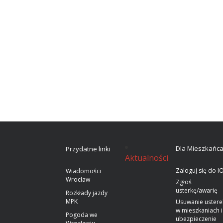
Dla Mieszkańc
Przydatne linki
Aktualności
Zaloguj się do I
Wiadomości
Wrocław
Zgłoś
usterkę/awarię
Rozkłady jazdy
MPK
Usuwanie ustere
w mieszkaniach i
Pogoda we
ubezpieczenie