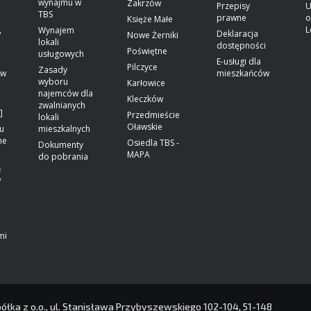
wynajmu w
Zakrzów
Przepisy
U
TBS
prawne
o
Księże Małe
L
Wynajem
w
Deklaracja
Nowe Żerniki
lokali
dostępności
Poświętne
usługowych
E-usługi dla
Pilczyce
Zasady
ów
mieszkańców
wyboru
Karłowice
najemców dla
Kleczków
zwalnianych
]
Przedmieście
lokali
Oławskie
u
mieszkalnych
ne
Osiedla TBS -
Dokumenty
MAPA
do pobrania
ń
w
mi
a z o.o., ul. Stanisława Przybyszewskiego 102-104, 51-148