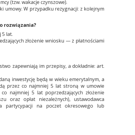
emcy (tzw. wakacje czynszowe).
i umowy. W przypadku rezygnacji: z kolejnym
ego rozwiązania?
 5 lat.
zedzających złożenie wniosku — z płatnościami
two zapewniają im przepisy, a dokładnie: art.
daną inwestycję będą w wieku emerytalnym, a
ędą przez co najmniej 5 lat stroną w umowie
 co najmniej 5 lat poprzedzających złożenie
szu oraz opłat niezależnych), ustawodawca
nia partycypacji na poczet okresowego lub
.