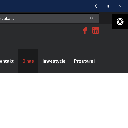
Facebook
Linked
U
D
ontakt
O nas
Inwestycje
Przetargi