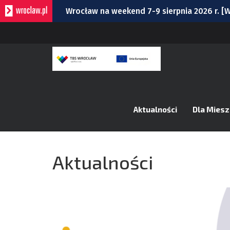
Wrocław na weekend 7-9 sierpnia 2026 r. 
Czytelnia Ossolineum to idealne miejsce na
Uwaga kierowcy. Zmiany przy Traugutta i D
Ogród Staromiejski będzie otwierany wcześ
Remont Gajowickiej. Prace od Hallera do Ra
Aktualności
Dla Mies
Aktualności