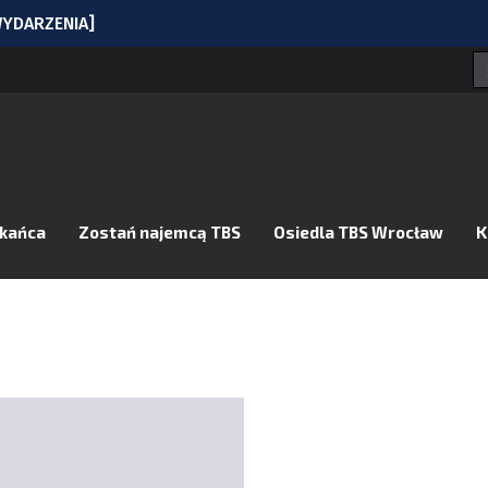
[WYDARZENIA]
 upał
obrzyńskiej
niej!
cławickiej
zkańca
Zostań najemcą TBS
Osiedla TBS Wrocław
K