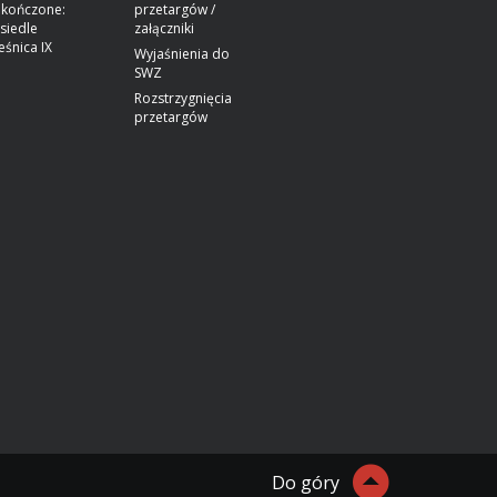
kończone:
przetargów /
siedle
załączniki
eśnica IX
Wyjaśnienia do
SWZ
Rozstrzygnięcia
przetargów
Do góry