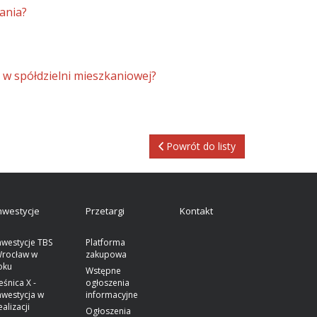
ania?
 w spółdzielni mieszkaniowej?
Powrót do listy
nwestycje
Przetargi
Kontakt
nwestycje TBS
Platforma
rocław w
zakupowa
oku
Wstępne
eśnica X -
ogłoszenia
nwestycja w
informacyjne
ealizacji
Ogłoszenia