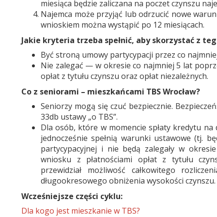
miesiąca będzie zaliczana na poczet czynszu naj
Najemca może przyjąć lub odrzucić nowe warunk
wnioskiem można wystąpić po 12 miesiącach.
Jakie kryteria trzeba spełnić, aby skorzystać z t
Być stroną umowy partycypacji przez co najmniej
Nie zalegać — w okresie co najmniej 5 lat popr
opłat z tytułu czynszu oraz opłat niezależnych.
Co z seniorami – mieszkańcami TBS Wrocław?
Seniorzy mogą się czuć bezpiecznie. Bezpieczeńs
33db ustawy „o TBS”.
Dla osób, które w momencie spłaty kredytu na 
jednocześnie spełnią warunki ustawowe (tj. b
partycypacyjnej i nie będą zalegały w okresie
wniosku z płatnościami opłat z tytułu czyn
przewidział możliwość całkowitego rozlicze
długookresowego obniżenia wysokości czynszu
Wcześniejsze części cyklu:
Dla kogo jest mieszkanie w TBS?