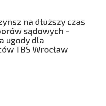
czynsz na dłuższy czas
sporów sądowych -
a ugody dla
ców TBS Wrocław