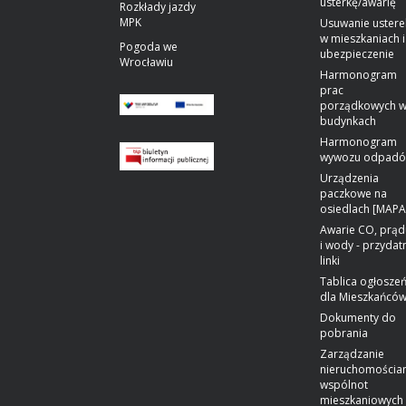
usterkę/awarię
Rozkłady jazdy
MPK
Usuwanie ustere
w mieszkaniach i
Pogoda we
ubezpieczenie
Wrocławiu
Harmonogram
prac
porządkowych 
budynkach
Harmonogram
wywozu odpad
Urządzenia
paczkowe na
osiedlach [MAPA
Awarie CO, prąd
i wody - przydat
linki
Tablica ogłosze
dla Mieszkańcó
Dokumenty do
pobrania
Zarządzanie
nieruchomościa
wspólnot
mieszkaniowych