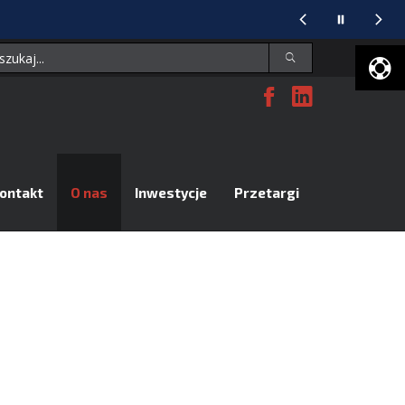
Facebook
Linked
U
D
ontakt
O nas
Inwestycje
Przetargi