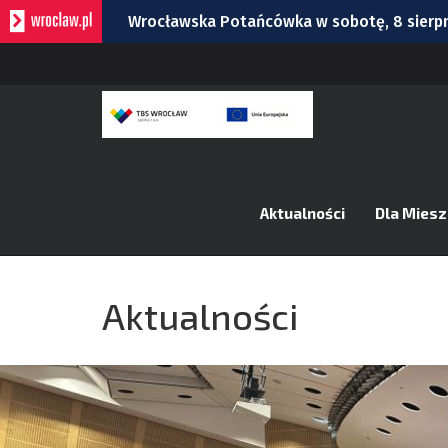
Wrocławska Potańcówka w sobotę, 8 sierp
Bitwa o Twierdzę w sobotę w Kłodzku. Co 
Bezpłatny koncert Ferajny Hoovera w niedz
Rekordowa liczba uwag do planu ogólnego.
Na autostradzie A4 pod Wrocławiem zderzy
Aktualności
Dla Mies
Aktualności