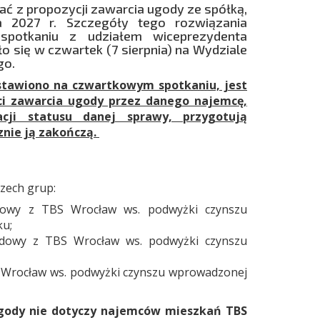
 z propozycji zawarcia ugody ze spółką,
a 2027 r. Szczegóły tego rozwiązania
potkaniu z udziałem wiceprezydenta
 się w czwartek (7 sierpnia) na Wydziale
go.
stawiono na czwartkowym spotkaniu, jest
ęci zawarcia ugody przez danego najemcę,
cji statusu danej sprawy, przygotują
znie ją zakończą.
rzech grup:
dowy z TBS Wrocław ws. podwyżki czynszu
ku;
ądowy z TBS Wrocław ws. podwyżki czynszu
S Wrocław ws. podwyżki czynszu wprowadzonej
ugody nie dotyczy najemców mieszkań TBS