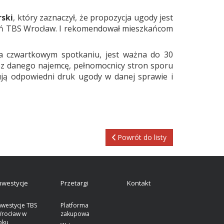
rski
, który zaznaczył, że propozycja ugody jest
ań TBS Wrocław. I rekomendował mieszkańcom
na czwartkowym spotkaniu, jest ważna do 30
zez danego najemcę, pełnomocnicy stron sporu
ują odpowiedni druk ugody w danej sprawie i
Powrót do listy
nwestycje
Przetargi
Kontakt
nwestycje TBS
Platforma
rocław w
zakupowa
oku