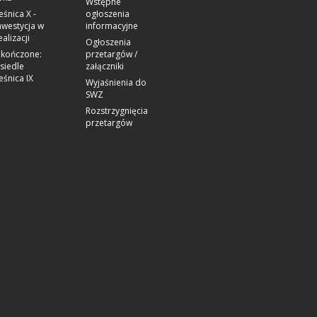
Wstępne
eśnica X -
ogłoszenia
nwestycja w
informacyjne
ealizacji
Ogłoszenia
kończone:
przetargów /
siedle
załączniki
eśnica IX
Wyjaśnienia do
SWZ
Rozstrzygnięcia
przetargów