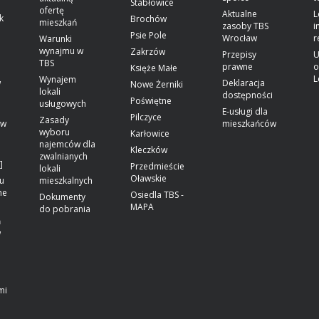
Stabłowice
ofertę
Aktualne
L
k
Brochów
mieszkań
zasoby TBS
i
Psie Pole
Wrocław
r
Warunki
wynajmu w
Zakrzów
Przepisy
U
TBS
prawne
o
Księże Małe
L
Wynajem
w
Deklaracja
Nowe Żerniki
lokali
dostępności
Poświętne
usługowych
E-usługi dla
Pilczyce
Zasady
ów
mieszkańców
wyboru
Karłowice
najemców dla
Kleczków
zwalnianych
]
Przedmieście
lokali
Oławskie
u
mieszkalnych
ne
Osiedla TBS -
Dokumenty
MAPA
do pobrania
ń
w
mi