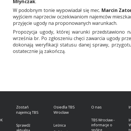
Młyńczak
.
W podobnym tonie wypowiadał się mec.
Marcin Zato
wyjściem naprzeciw oczekiwaniom najemców mieszk
przyjęcie ugody na proponowanych warunkach.
Propozycja ugody, której warunki przedstawiono 
września br. Po zgłoszeniu chęci zawarcia ugody pr
dokonają weryfikacji statusu danej sprawy, przygot
ostatecznie ją zakończą.
a
Zostań
Osiedla TBS
O nas
I
najemcą TBS
Wrocław
OK
TBS Wrocław -
I
informacje o
W
Sprawdź
Leśnica
spółce
t
aktualną