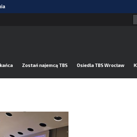
nia
w programie?
ielę na Komuny Paryskiej
 Decyzja radnych 24 sierpnia
ły się 4 samochody
zkańca
Zostań najemcą TBS
Osiedla TBS Wrocław
K