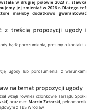
owstała w drugiej połowie 2023 r., stawka
nujemy jej zmieniać w 2026 r. Dlatego też
 które miałoby dodatkowo gwarantować
 z treścią propozycji ugody i
gody bądź porozumienia, prosimy o kontakt z
ycję ugody lub porozumienia, z warunkami
aw na temat propozycji ugody
ał wzięli również członkowie zarządu Spółki
wski
) oraz mec.
Marcin Zatorski
, pełnomocnik
 sądowym z TBS Wrocław.