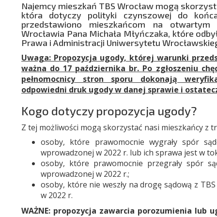
Najemcy mieszkań TBS Wrocław mogą skorzystać
która dotyczy polityki czynszowej do końc
przedstawiono mieszkańcom na otwartym s
Wrocławia Pana Michała Młyńczaka, które odbyło
Prawa i Administracji Uniwersytetu Wrocławskie
Uwaga: Propozycja ugody, której warunki przed
ważna do 17 października br. Po zgłoszeniu ch
pełnomocnicy stron sporu dokonają weryfika
odpowiedni druk ugody w danej sprawie i ostatec
Kogo dotyczy propozycja ugody?
Z tej możliwości mogą skorzystać nasi mieszkańcy z t
osoby, które prawomocnie wygrały spór są
wprowadzonej w 2022 r. lub ich sprawa jest w to
osoby, które prawomocnie przegrały spór s
wprowadzonej w 2022 r.;
osoby, które nie weszły na drogę sądową z TB
w 2022 r.
WAŻNE: propozycja zawarcia porozumienia lub 