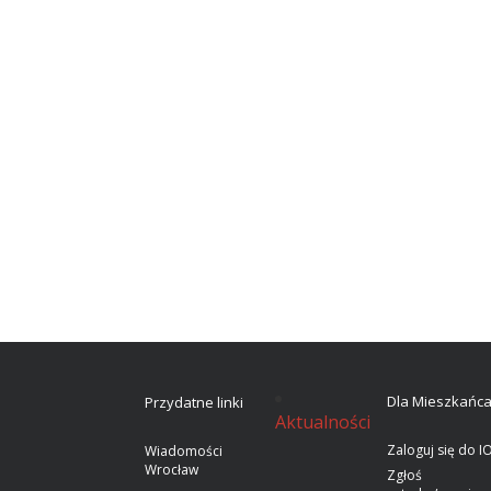
Dla Mieszkańc
Przydatne linki
Aktualności
Zaloguj się do I
Wiadomości
Wrocław
Zgłoś