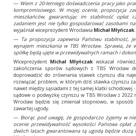
—
Wiem z 20-letniego doświadczenia pracy jako pra
kompromisowego. W mojej ocenie, propozycja zaw
mieszkańców, gwarantując im stabilność opłat c
zadaniem jest nie tylko gospodarować zasobami na b
wyjaśniał wiceprezydent Wrocławia
Michał Młyńczak
—
Ta propozycja zapewnia Państwu stabilność, j
wynajem mieszkania w TBS Wrocław. Sprawia, że 
spółkę będą ujęte w przewidywalnych ramach i dokon
Wiceprezydent
Michał Młyńczak
wskazał również,
zakończenia sporów sądowych z TBS Wrocław do
doprowadzić do zrównania stawek czynszu dla naj
rozwiązać problem, w którym dziś stawka czynszu z
nawet między sąsiadami z tej samej klatki schodowej -
sądowe o podwyżkę czynszu w TBS Wrocław z 2022 r.
Wrocław będzie się zmieniał stopniowo, w sposób 
zawartej ugody.
—
Biorąc pod uwagę, że gospodarczo żyjemy w nies
ocenie przewidywalność wysokości Państwa opłat 
dwóch latach gwarantowana tą ugodą będzie dużą 