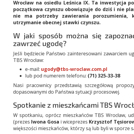
Wrocław na osiedlu Leśnica IX. Ta inwestycja p
początkowa czynszu obowiązuje do dziś i nie pla
nie ma potrzeby zawierania porozumienia,
utrzymanie obecnej stawki czynszu.
W jaki sposób można się zapoznać
zawrzeć ugodę?
Jeśli będziecie Państwo zainteresowani zawarciem u
TBS Wrocław:
e-mail:
ugody@tbs-wroclaw.com.pl
lub pod numerem telefonu:
(71) 325-33-38
Nasi pracownicy przedstawią szczegółową propoz
dopasowanymi do Państwa sytuacji procesowej.
Spotkanie z mieszkańcami TBS Wrocł
W spotkaniu, oprócz mieszkańców TBS Wrocław, udzi
(prezes
Iwona Gosa
i wiceprezes
Krzysztof Tęsioro
większości mieszkańców, którzy są lub byli w sporze