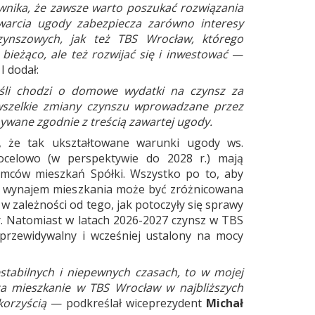
wnika, że zawsze warto poszukać rozwiązania
arcia ugody zabezpiecza zarówno interesy
zynszowych, jak też TBS Wrocław, którego
ieżąco, ale też rozwijać się i inwestować
—
. I dodał:
eśli chodzi o domowe wydatki na czynsz za
wszelkie zmiany czynszu wprowadzane przez
ywane zgodnie z treścią zawartej ugody.
 że tak ukształtowane warunki ugody ws.
celowo (w perspektywie do 2028 r.) mają
emców mieszkań Spółki. Wszystko po to, aby
a wynajem mieszkania może być zróżnicowana
 w zależności od tego, jak potoczyły się sprawy
 Natomiast w latach 2026-2027 czynsz w TBS
przewidywalny i wcześniej ustalony na mocy
tabilnych i niepewnych czasach, to w mojej
za mieszkanie w TBS Wrocław w najbliższych
korzyścią
— podkreślał wiceprezydent
Michał