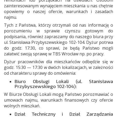
remontach lub porządkach na osiedlach. Osobom
zainteresowanym wynajęciem mieszkania u nas chętnie
opowiemy o naszej ofercie, warunkach i zasadach
najmu.
Tych z Państwa, którzy otrzymali od nas informację o
porozumieniu w sprawie czynszu gotowym do
podpisania, również zapraszamy do naszego biura przy
ul. Stanisława Przybyszewskiego 102-104. Dyżur potrwa
do godz. 17:30, co sprawi, że będą Państwo mogli
załatwić swoją sprawę w TBS Wrocław np. po pracy.
Dyżur pracowników dla mieszkańców odbędzie się w
godz. 15:30 — 17:30 w dwóch lokalizacjach, w zależności
od charakteru sprawy do omówienia:
Biuro Obsługi Lokali (ul. Stanisława
Przybyszewskiego 102-104):
W Biurze Obsługi Lokali mogą Państwo porozmawiać o
umowach najmu, warunkach finansowych czy ofercie
wolnych mieszkań.
Dział Techniczny i Dział Zarządzania