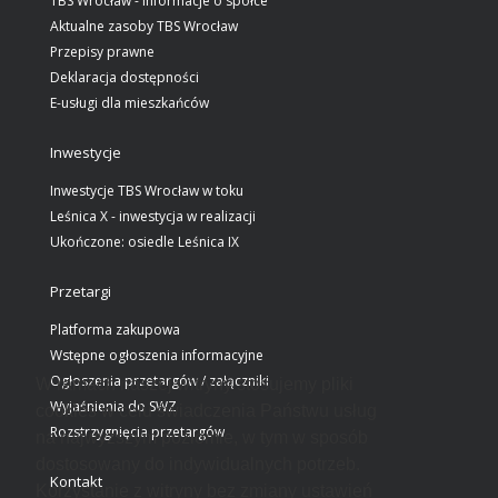
TBS Wrocław - informacje o spółce
Aktualne zasoby TBS Wrocław
Przepisy prawne
Deklaracja dostępności
E-usługi dla mieszkańców
Inwestycje
Inwestycje TBS Wrocław w toku
Leśnica X - inwestycja w realizacji
Ukończone: osiedle Leśnica IX
Przetargi
Platforma zakupowa
Wstępne ogłoszenia informacyjne
Ogłoszenia przetargów / załączniki
W ramach naszej witryny stosujemy pliki
Wyjaśnienia do SWZ
cookies w celu świadczenia Państwu usług
Rozstrzygnięcia przetargów
na najwyższym poziomie, w tym w sposób
dostosowany do indywidualnych potrzeb.
Kontakt
Korzystanie z witryny bez zmiany ustawień