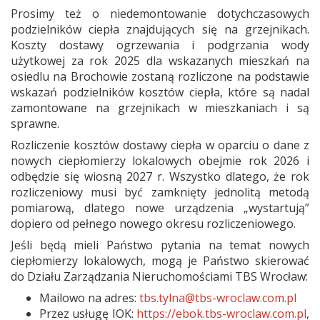
Prosimy też o niedemontowanie dotychczasowych
podzielników ciepła znajdujących się na grzejnikach.
Koszty dostawy ogrzewania i podgrzania wody
użytkowej za rok 2025 dla wskazanych mieszkań na
osiedlu na Brochowie zostaną rozliczone na podstawie
wskazań podzielników kosztów ciepła, które są nadal
zamontowane na grzejnikach w mieszkaniach i są
sprawne.
Rozliczenie kosztów dostawy ciepła w oparciu o dane z
nowych ciepłomierzy lokalowych obejmie rok 2026 i
odbędzie się wiosną 2027 r. Wszystko dlatego, że rok
rozliczeniowy musi być zamknięty jednolitą metodą
pomiarową, dlatego nowe urządzenia „wystartują”
dopiero od pełnego nowego okresu rozliczeniowego.
Jeśli będą mieli Państwo pytania na temat nowych
ciepłomierzy lokalowych, mogą je Państwo skierować
do Działu Zarządzania Nieruchomościami TBS Wrocław:
Mailowo na adres:
tbs.tylna@tbs-wroclaw.com.pl
Przez usługę IOK:
https://ebok.tbs-wroclaw.com.pl
,