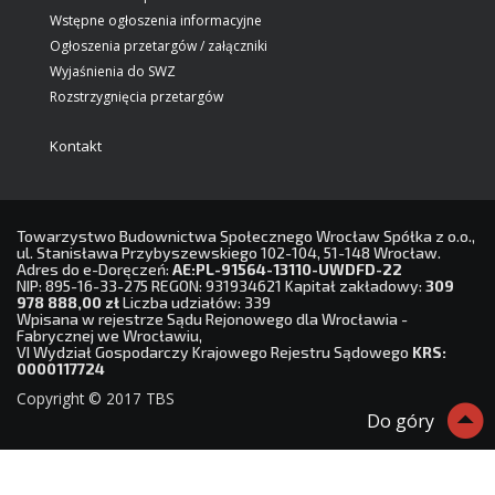
Wstępne ogłoszenia informacyjne
Ogłoszenia przetargów / załączniki
Wyjaśnienia do SWZ
Rozstrzygnięcia przetargów
Kontakt
Towarzystwo Budownictwa Społecznego Wrocław Spółka z o.o.,
ul. Stanisława Przybyszewskiego 102-104, 51-148 Wrocław.
Adres do e-Doręczeń:
AE:PL-91564-13110-UWDFD-22
NIP: 895-16-33-275 REGON: 931934621 Kapitał zakładowy:
309
978 888,00 zł
Liczba udziałów: 339
Wpisana w rejestrze Sądu Rejonowego dla Wrocławia -
Fabrycznej we Wrocławiu,
VI Wydział Gospodarczy Krajowego Rejestru Sądowego
KRS:
0000117724
Copyright © 2017 TBS
Do góry