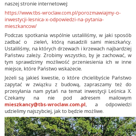
naszej stronie internetowej:
https://www.tbs-wroclaw.com.pl/porozmawiajmy-o-
inwestycji-lesnica-x-odpowiedzi-na-pytania-
mieszkancow/
Podczas spotkania wspólnie ustaliliśmy, w jaki sposób
zadbać o zieleń, którą nasadzili sami mieszkańcy.
Ustaliliśmy, na których drzewach i krzewach najbardziej
Państwu zależy. Zrobimy wszystko, by je zachować, w
tym sprawdzimy możliwość przeniesienia ich w inne
miejsce, które Państwo wskażecie.
Jeżeli są jakieś kwestie, o które chcielibyście Państwo
zapytać w związku z budową, zapraszamy też do
przesyłania nam pytań na temat inwestycji Leśnica X.
Czekamy na nie pod adresem mailowym
mieszkancy@tbs-wroclaw.com.pl
, a odpowiedzi
udzielimy najszybciej, jak to będzie możliwe.