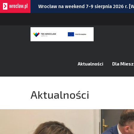
Wrocław na weekend 7-9 sierpnia 2026 r. 
Wrocławska Potańcówka w sobotę, 8 sierp
Bitwa o Twierdzę w sobotę w Kłodzku. Co 
Bezpłatny koncert Ferajny Hoovera w niedz
Remont torów na Stawowej i Peronowej. Od
Aktualności
Dla Mies
Aktualności