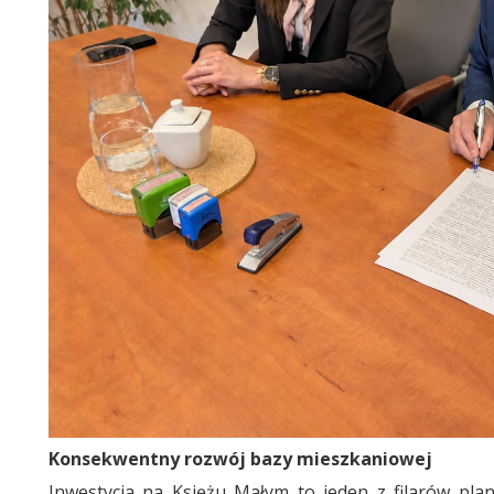
Konsekwentny rozwój bazy mieszkaniowej
Inwestycja na Księżu Małym to jeden z filarów pl