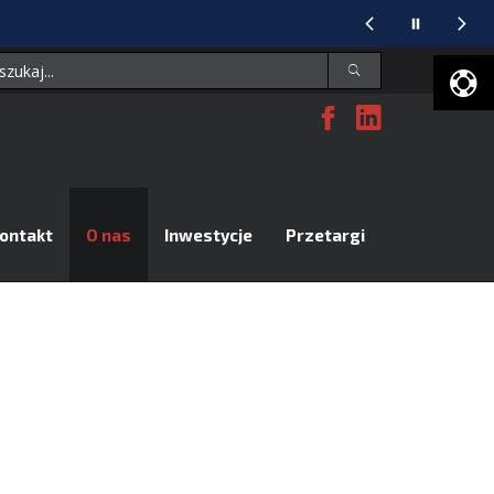
Facebook
Linked
U
D
ontakt
O nas
Inwestycje
Przetargi