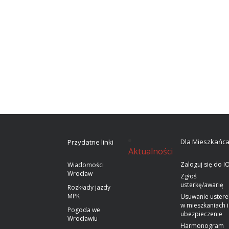
Dla Mieszkańc
Przydatne linki
Aktualności
Zaloguj się do I
Wiadomości
Wrocław
Zgłoś
usterkę/awarię
Rozkłady jazdy
MPK
Usuwanie ustere
w mieszkaniach i
Pogoda we
ubezpieczenie
Wrocławiu
Harmonogram