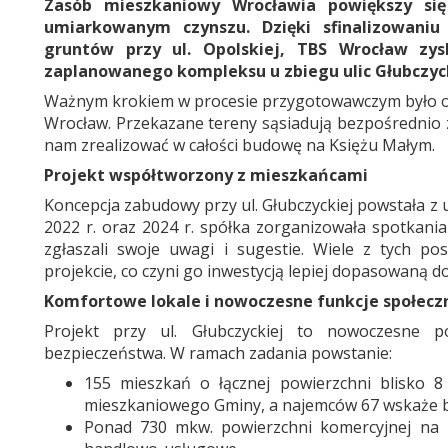
Zasób mieszkaniowy Wrocławia powiększy się
umiarkowanym czynszu. Dzięki sfinalizowaniu
gruntów przy ul. Opolskiej, TBS Wrocław zysk
zaplanowanego kompleksu u zbiegu ulic Głubczycki
Ważnym krokiem w procesie przygotowawczym było ofi
Wrocław. Przekazane tereny sąsiadują bezpośrednio 
nam zrealizować w całości budowę na Księżu Małym.
Projekt współtworzony z mieszkańcami
Koncepcja zabudowy przy ul. Głubczyckiej powstała z 
2022 r. oraz 2024 r. spółka zorganizowała spotkania
zgłaszali swoje uwagi i sugestie. Wiele z tych po
projekcie, co czyni go inwestycją lepiej dopasowaną d
Komfortowe lokale i nowoczesne funkcje społecz
Projekt przy ul. Głubczyckiej to nowoczesne po
bezpieczeństwa. W ramach zadania powstanie:
155 mieszkań o łącznej powierzchni blisko 8
mieszkaniowego Gminy, a najemców 67 wskaże 
Ponad 730 mkw. powierzchni komercyjnej na p