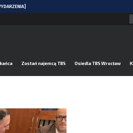
[WYDARZENIA]
nia
w programie?
ielę na Komuny Paryskiej
 8 sierpnia zmiany dla kierowców i pasażerów MPK
zkańca
Zostań najemcą TBS
Osiedla TBS Wrocław
K