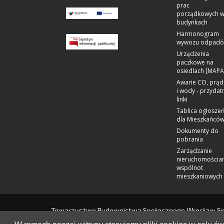
prac
porządkowych 
budynkach
Harmonogram
wywozu odpad
Urządzenia
paczkowe na
osiedlach [MAPA
Awarie CO, prąd
i wody - przydat
linki
Tablica ogłosze
dla Mieszkańcó
Dokumenty do
pobrania
Zarządzanie
nieruchomościa
wspólnot
mieszkaniowych
Towarzystwo Budownictwa Społecznego Wrocław Spółk
Wrocław. Adres do e-Doręczeń:
AE:PL-91564-13110