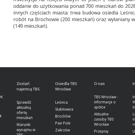
oddanie do użytkowania ponad 700 mieszkań do 2028 
innych częściach miasta: trwa budowa osiedla Leśnic
robót na Brochowie (200 mieszkań) oraz wyłaniany w
(149 mieszkań).
a
Zostań
Osiedla TBS
O nas
I
najemcą TBS
Wrocław
OK
TBS Wrocław -
I
informacje o
W
Sprawdź
Leśnica
spółce
t
aktualną
Stabłowice
ofertę
Aktualne
L
k
Brochów
mieszkań
zasoby TBS
i
Psie Pole
Wrocław
r
Warunki
wynajmu w
Zakrzów
Przepisy
U
TBS