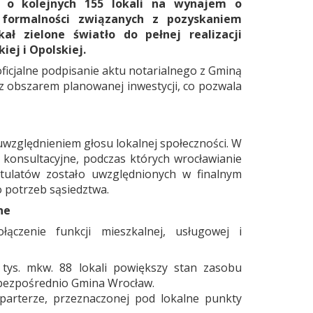
 o kolejnych 155 lokali na wynajem o
 formalności związanych z pozyskaniem
ał zielone światło do pełnej realizacji
ej i Opolskiej.
cjalne podpisanie aktu notarialnego z Gminą
z obszarem planowanej inwestycji, co pozwala
uwzględnieniem głosu lokalnej społeczności. W
 konsultacyjne, podczas których wrocławianie
stulatów zostało uwzględnionych w finalnym
o potrzeb sąsiedztwa.
ne
łączenie funkcji mieszkalnej, usługowej i
 tys. mkw. 88 lokali powiększy stan zasobu
bezpośrednio Gmina Wrocław.
arterze, przeznaczonej pod lokalne punkty