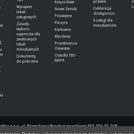
prawne
o
Księże Małe
L
Wynajem
w
Deklaracja
Nowe Żerniki
lokali
dostępności
Poświętne
usługowych
E-usługi dla
Pilczyce
Zasady
ów
mieszkańców
wyboru
Karłowice
najemców dla
Kleczków
zwalnianych
]
Przedmieście
lokali
Oławskie
u
mieszkalnych
ne
Osiedla TBS -
Dokumenty
MAPA
do pobrania
ń
w
mi
a z o.o., ul. Stanisława Przybyszewskiego 102-104, 51-148
-UWDFD-22