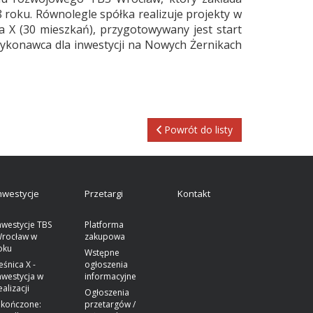
roku. Równolegle spółka realizuje projekty w
a X (30 mieszkań), przygotowywany jest start
ykonawca dla inwestycji na Nowych Żernikach
Powrót do listy
nwestycje
Przetargi
Kontakt
nwestycje TBS
Platforma
rocław w
zakupowa
oku
Wstępne
eśnica X -
ogłoszenia
nwestycja w
informacyjne
ealizacji
Ogłoszenia
kończone:
przetargów /