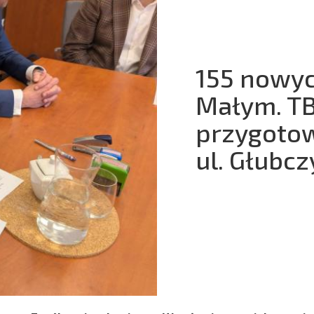
155 nowyc
Małym. T
przygotow
ul. Głubcz