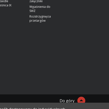
siedle
załączniki
eśnica IX
Wyjaśnienia do
SWZ
Rozstrzygnięcia
przetargów
Do góry